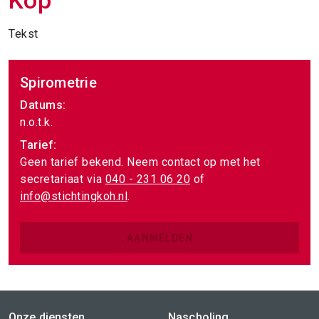
Kop
Tekst
Spirometrie
Datums:
n.o.t.k.
Tarief:
Geen tarief bekend. Neem contact op met het
secretariaat via
040 - 231 06 20
of
info@stichtingkoh.nl
.
AANMELDEN
Onze diensten
Nascholing