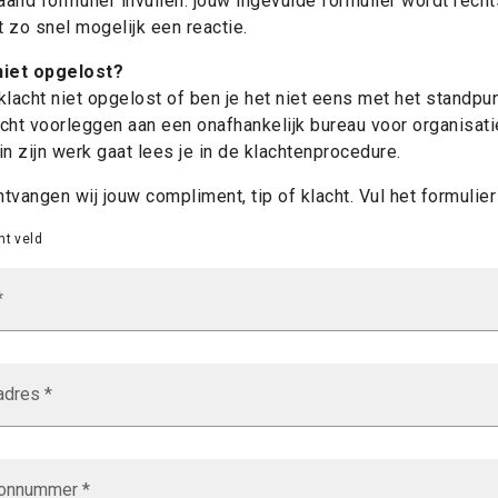
aand formulier invullen. jouw ingevulde formulier wordt rech
 zo snel mogelijk een reactie.
niet opgelost?
klacht niet opgelost of ben je het niet eens met het standpu
acht voorleggen aan een onafhankelijk bureau voor organisati
in zijn werk gaat lees je in de klachtenprocedure.
tvangen wij jouw compliment, tip of klacht. Vul het formulier 
ht veld
*
adres *
oonnummer *