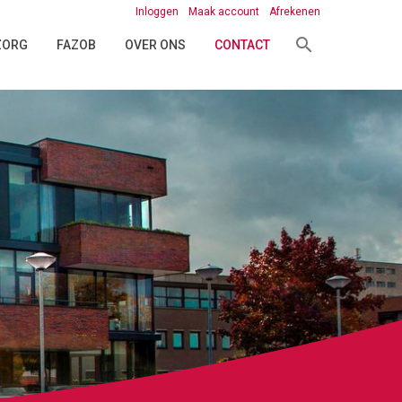
Inloggen
Maak account
Afrekenen
 ZORG
FAZOB
OVER ONS
CONTACT