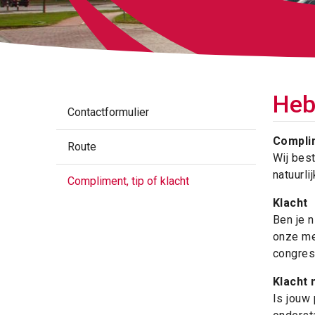
Heb
Contactformulier
Complim
Route
Wij bes
natuurli
Compliment, tip of klacht
Klacht
Ben je 
onze med
congres
Klacht
Is jouw