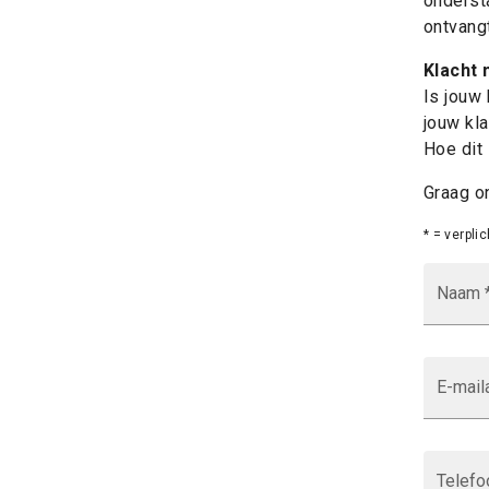
onderst
ontvangt
Klacht 
Is jouw 
jouw kl
Hoe dit 
Graag on
* = verplic
Naam 
E-mail
Telef