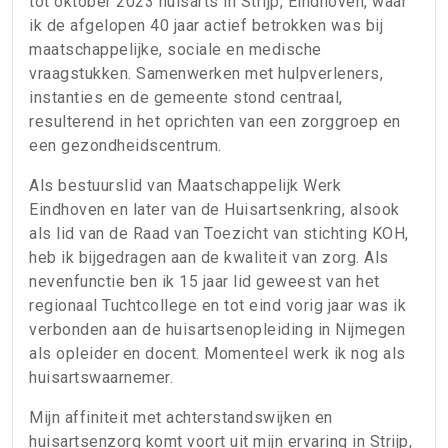
tot oktober 2023 huisarts in Strijp, Eindhoven, waar
ik de afgelopen 40 jaar actief betrokken was bij
maatschappelijke, sociale en medische
vraagstukken. Samenwerken met hulpverleners,
instanties en de gemeente stond centraal,
resulterend in het oprichten van een zorggroep en
een gezondheidscentrum.
Als bestuurslid van Maatschappelijk Werk
Eindhoven en later van de Huisartsenkring, alsook
als lid van de Raad van Toezicht van stichting KOH,
heb ik bijgedragen aan de kwaliteit van zorg. Als
nevenfunctie ben ik 15 jaar lid geweest van het
regionaal Tuchtcollege en tot eind vorig jaar was ik
verbonden aan de huisartsenopleiding in Nijmegen
als opleider en docent. Momenteel werk ik nog als
huisartswaarnemer.
Mijn affiniteit met achterstandswijken en
huisartsenzorg komt voort uit mijn ervaring in Strijp,